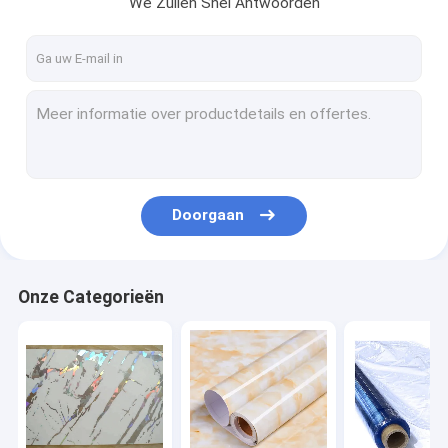
We Zullen Snel Antwoorden
Contacteer ons
PVC-membraanfolie
PVC-decoratiefolie
pvc-meubilairfilm
Doorgaan
Zelfklevende pvc-Film
Pvc-Lamineringsfilm
Onze Categorieën
de folie van de hitteoverdracht
hete het stempelen folie
Zelfklevend PVC behang