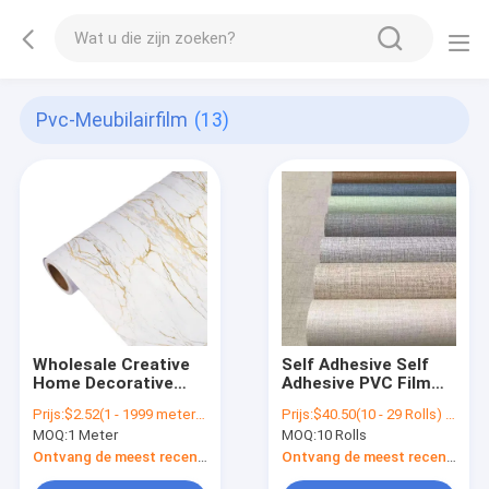
Pvc-Meubilairfilm
(13)
Wholesale Creative
Self Adhesive Self
Home Decorative
Adhesive PVC Film
Furniture Wall Paper
For Wall Decoration
Prijs:
$2.52(1 - 1999 meters) $2.35(>=2000 meters)
Prijs:
$40.50(10 - 29 Rolls) $39.50(30 - 99 Rolls) $38.00(>=100 Rolls)
Grain Self Adhesive
And Home
MOQ:
1 Meter
MOQ:
10 Rolls
Marble Film
Decoration
610mm/1220mm
Ontvang de meest recente Prijs
Ontvang de meest recente Prijs
Width