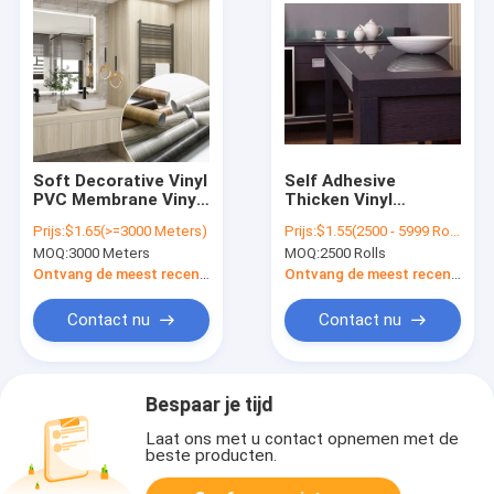
Soft Decorative Vinyl
Self Adhesive
PVC Membrane Vinyl
Thicken Vinyl
Film Soft PVC
Embossed Wood
Prijs:
$1.65(>=3000 Meters)
Prijs:
$1.55(2500 - 5999 Rolls) $1.53(6000 - 9999 Rolls) $1.52(>=10000 Rolls)
Furniture Fur PVC
Grain Wallpaper PVC
MOQ:
3000 Meters
MOQ:
2500 Rolls
Decorative Sheet For
Film Adhesive
Door Booth Panel
Decorative Sticker
Ontvang de meest recente Prijs
Ontvang de meest recente Prijs
Table
Contact nu
Contact nu
Bespaar je tijd
Laat ons met u contact opnemen met de
beste producten.