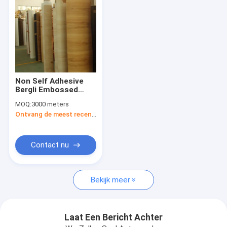
Non Self Adhesive
Bergli Embossed
Wood Grain PVC
MOQ:
3000 meters
Interior Decorative
Ontvang de meest recente Prijs
Film Roll For Kitchen
Facades
Contact nu
Thuis
Bekijk meer
Producten
Over ons
Laat Een Bericht Achter