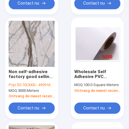
Contact nu
Contact nu
Non self-adhesive
Wholesale Self
factory good selling
Adhesive PVC
environmental PVC
Decorative
Prijs:
$0.70(3000 - 4999 Meters) $0.69(5000 - 9999 Meters) $0.68(>=10000 Meters)
MOQ:
100.0 Square Meters
marble decorative
Waterproof
MOQ:
3000 Meters
Ontvang de meest recente Prijs
aluminum
Wallpaper For Wall
furniture.door. WPC
Ontvang de meest recente Prijs
board
Contact nu
Contact nu