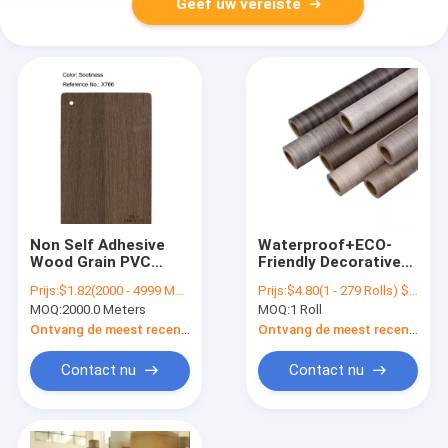
Geef uw vereiste
Non Self Adhesive
Waterproof+ECO-
Wood Grain PVC
Friendly Decorative
Decorative Printed
Film Membrane
Prijs:
$1.82(2000 - 4999 Meters) $1.76(>=5000 Meters)
Prijs:
$4.80(1 - 279 Rolls) $4.60(280 - 839 Rolls) $4.30(840 - 15679 Rolls) $3.90(>=15680 Rolls)
Film For Cabinet
Pressing Vacuum
MOQ:
2000.0 Meters
MOQ:
1 Roll
Furniture
Pressing High Gloss
PVC PVC Films
Ontvang de meest recente Prijs
Ontvang de meest recente Prijs
Modern Embossed
Film For Furniture
Contact nu
Contact nu
Decoration